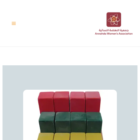
خطي
لى
لمحتوى