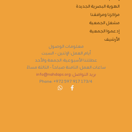
الهوية البصرية الجديدة
مراكزنا ومرافقنا
مشغل الجمعية
إدعموا الجمعية
الأرشيف
معلومات الوصول
أيام العمل: الإثنين - السبت
عطلتنا الأسبوعية: الجمعة والأحد
ساعات العمل: الثامنة صباحاً - الثالثة مساءً
بريد التواصل: info@nahdaps.org
Phone: +972 597 917 173/4
W
F
h
a
a
c
t
e
s
b
a
o
p
o
p
k
-