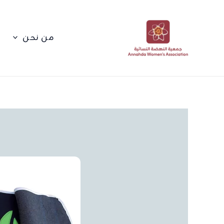
خطي
لى
لمحتوى
من نحن