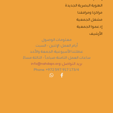
الهوية البصرية الجديدة
مراكزنا ومرافقنا
مشغل الجمعية
إدعموا الجمعية
الأرشيف
معلومات الوصول
أيام العمل: الإثنين - السبت
عطلتنا الأسبوعية: الجمعة والأحد
ساعات العمل: الثامنة صباحاً - الثالثة مساءً
بريد التواصل: info@nahdaps.org
Phone: +972 597 917 173/4
W
F
h
a
a
c
t
e
s
b
a
o
p
o
p
k
-