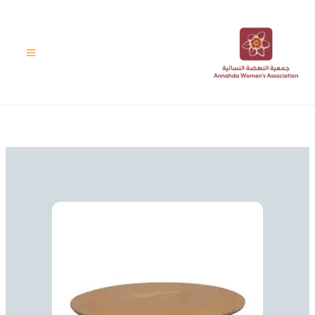
خطي
لى
لمحتوى