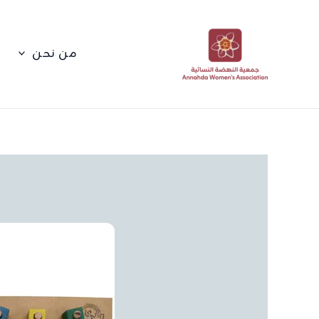
خطي
لى
لمحتوى
من نحن