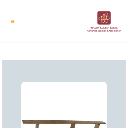
خطي
لى
لمحتوى