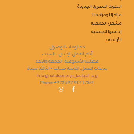
الهوية البصرية الجديدة
مراكزنا ومرافقنا
مشغل الجمعية
إدعموا الجمعية
الأرشيف
معلومات الوصول
أيام العمل: الإثنين - السبت
عطلتنا الأسبوعية: الجمعة والأحد
ساعات العمل: الثامنة صباحاً - الثالثة مساءً
بريد التواصل: info@nahdaps.org
Phone: +972 597 917 173/4
W
F
h
a
a
c
t
e
s
b
a
o
p
o
p
k
-