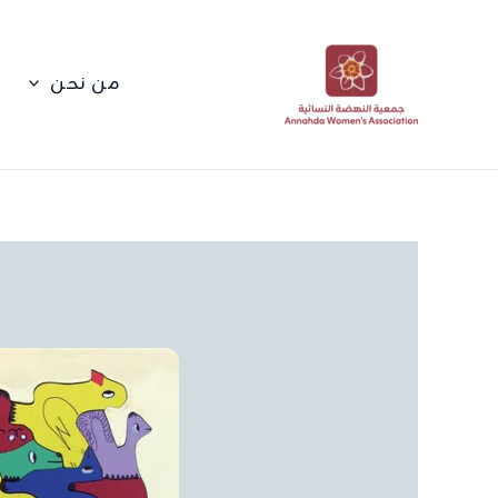
خطي
لى
لمحتوى
من نحن