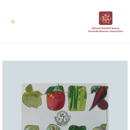
خطي
لى
لمحتوى