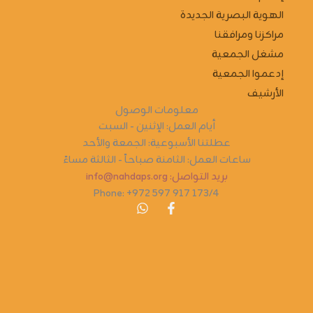
الهوية البصرية الجديدة
مراكزنا ومرافقنا
مشغل الجمعية
إدعموا الجمعية
الأرشيف
معلومات الوصول
أيام العمل: الإثنين - السبت
عطلتنا الأسبوعية: الجمعة والأحد
ساعات العمل: الثامنة صباحاً - الثالثة مساءً
بريد التواصل: info@nahdaps.org
Phone: +972 597 917 173/4
W
F
h
a
a
c
t
e
s
b
a
o
p
o
p
k
-