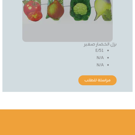
بزل الخضار صغير
51/E
N/A
N/A
مراسلة للطلب